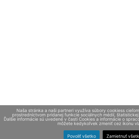
Naša stránka a naši partneri využíva súbory cookiess cieľo
prostredníctvom pridanej funkcie sociálnych médií, štatistickej
Ďalšie informácie sú uvedené v časti Cookies a informácie o spr
môžete kedykoľvek zmeniť cez ikonu vla
Povoliť všetko
Zamietnuť všet