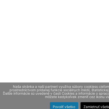
Naša stránka a naši partneri využíva súbory cookiess cieľo
prostredníctvom pridanej funkcie sociálnych médií, štatistickej
Ďalšie informácie sú uvedené v časti Cookies a informácie o spr
môžete kedykoľvek zmeniť cez ikonu vla
Povoliť všetko
Zamietnuť všet