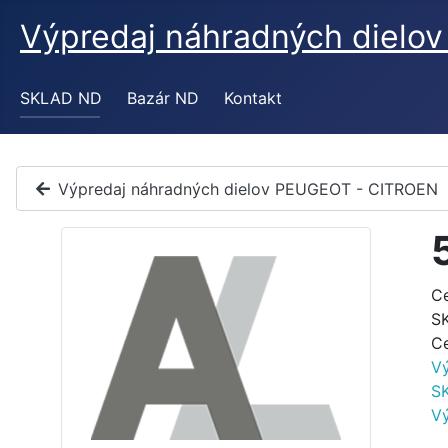
Výpredaj náhradných diel
SKLAD ND
Bazár ND
Kontakt
Výpredaj náhradných dielov PEUGEOT - CITROEN
C
S
C
V
S
V