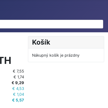
Košík
Nákupný košík je prázdny
TH
€ 7,55
€ 1,74
€ 9,29
€ 4,53
€ 1,04
€ 5,57