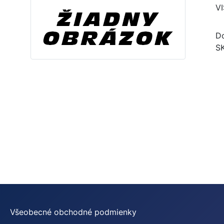
V
Do
S
Všeobecné obchodné podmienky