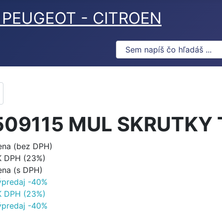
ov PEUGEOT - CITROEN
509115 MUL SKRUTKY 
ena (bez DPH)
K DPH (23%)
ena (s DPH)
ýpredaj -40%
K DPH (23%)
ýpredaj -40%