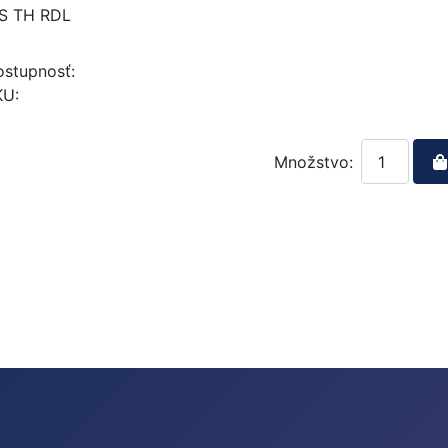
IS TH RDL
stupnosť:
KU:
Množstvo: