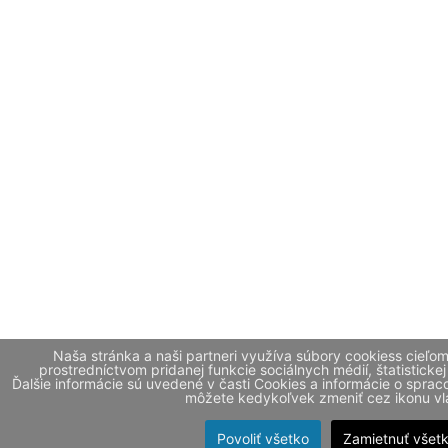
Naša stránka a naši partneri využíva súbory cookiess cieľo
prostredníctvom pridanej funkcie sociálnych médií, štatistickej
Ďalšie informácie sú uvedené v časti Cookies a informácie o spr
môžete kedykoľvek zmeniť cez ikonu vla
Povoliť všetko
Zamietnuť všet