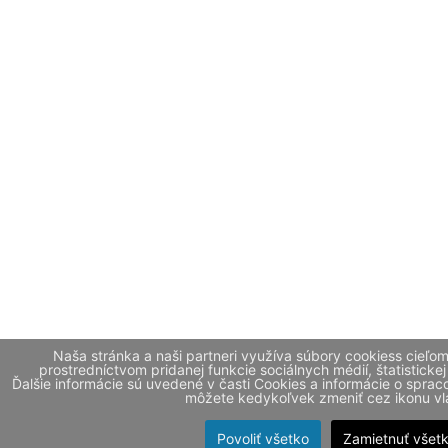
Naša stránka a naši partneri využíva súbory cookiess cieľo
prostredníctvom pridanej funkcie sociálnych médií, štatistickej
Ďalšie informácie sú uvedené v časti Cookies a informácie o spr
môžete kedykoľvek zmeniť cez ikonu vla
Povoliť všetko
Zamietnuť všet