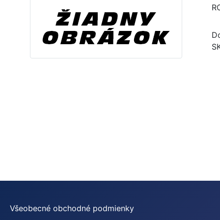
R
Do
S
Všeobecné obchodné podmienky