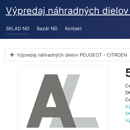
Výpredaj náhradných diel
SKLAD ND
Bazár ND
Kontakt
Výpredaj náhradných dielov PEUGEOT - CITROEN
C
S
C
V
S
V