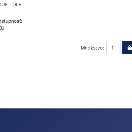
OUE TOLE
stupnosť:
KU:
Množstvo: