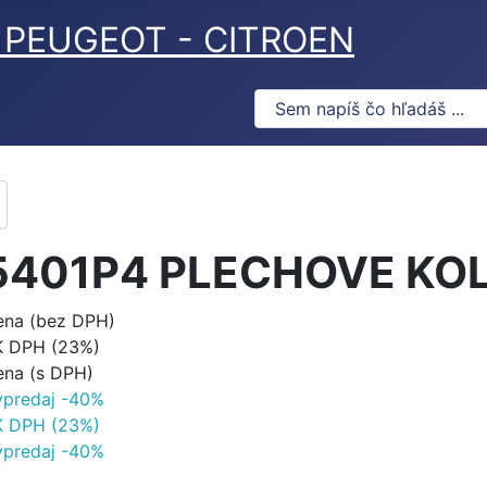
ov PEUGEOT - CITROEN
5401P4 PLECHOVE KO
ena (bez DPH)
K DPH (23%)
ena (s DPH)
ýpredaj -40%
K DPH (23%)
ýpredaj -40%