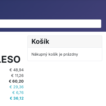
Košík
Nákupný košík je prázdny
LESO
€ 48,94
€ 11,26
€ 60,20
€ 29,36
€ 6,76
€ 36,12