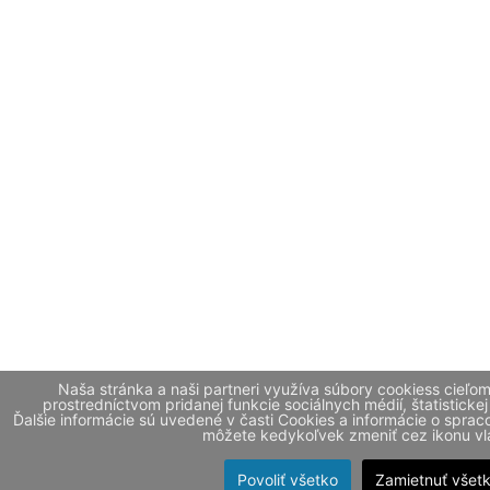
Naša stránka a naši partneri využíva súbory cookiess cieľo
prostredníctvom pridanej funkcie sociálnych médií, štatistickej
Ďalšie informácie sú uvedené v časti Cookies a informácie o spr
môžete kedykoľvek zmeniť cez ikonu vla
Povoliť všetko
Zamietnuť všet