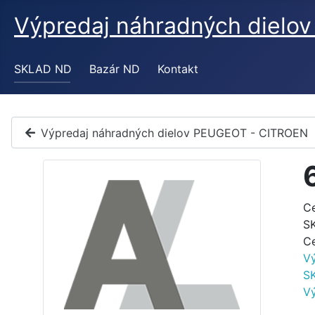
Výpredaj náhradných diel
SKLAD ND
Bazár ND
Kontakt
Výpredaj náhradných dielov PEUGEOT - CITROEN
C
S
C
V
S
V