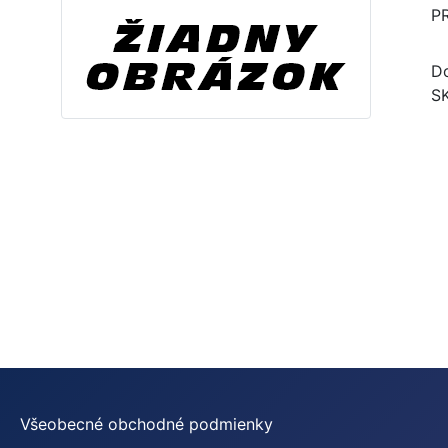
P
Do
S
Všeobecné obchodné podmienky