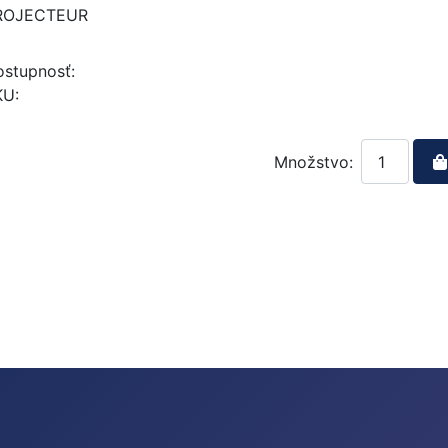
ROJECTEUR
stupnosť:
KU:
Množstvo: