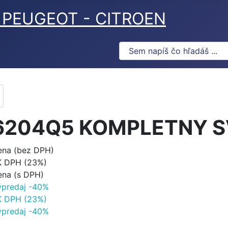
ov PEUGEOT - CITROEN
6204Q5 KOMPLETNY S
ena (bez DPH)
K DPH (23%)
ena (s DPH)
ýpredaj -40%
K DPH (23%)
ýpredaj -40%