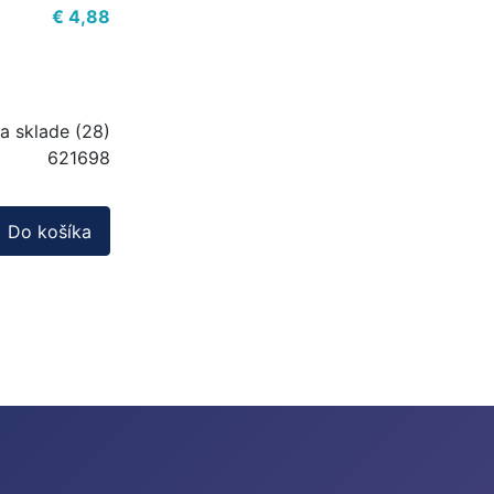
€ 4,88
a sklade (28)
621698
Do košíka