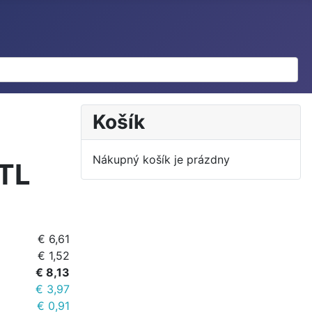
Košík
Nákupný košík je prázdny
TL
€ 6,61
€ 1,52
€ 8,13
€ 3,97
€ 0,91