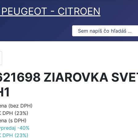
ov PEUGEOT - CITROEN
621698 ZIAROVKA SVE
H1
ena (bez DPH)
K DPH (23%)
ena (s DPH)
ýpredaj -40%
K DPH (23%)