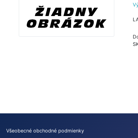
V
L
Do
S
Všeobecné obchodné podmienky