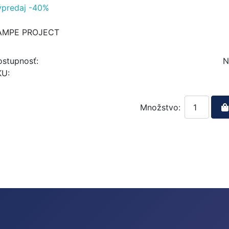
ýpredaj -40%
AMPE PROJECT
stupnosť:
N
KU:
Množstvo: