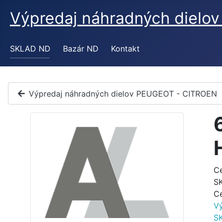
Výpredaj náhradných diel
SKLAD ND
Bazár ND
Kontakt
Výpredaj náhradných dielov PEUGEOT - CITROEN
C
S
C
V
S