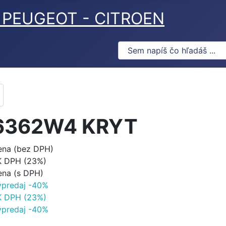
ov PEUGEOT - CITROEN
6362W4 KRYT
ena (bez DPH)
K DPH (23%)
ena (s DPH)
ýpredaj -40%
K DPH (23%)
ýpredaj -40%