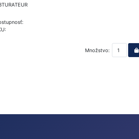
BTURATEUR
stupnosť:
KU:
Množstvo: