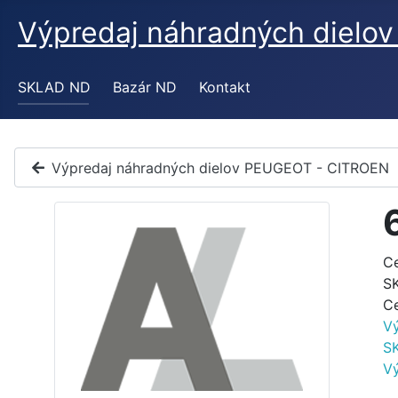
Výpredaj náhradných diel
SKLAD ND
Bazár ND
Kontakt
Výpredaj náhradných dielov PEUGEOT - CITROEN
C
S
C
V
S
V