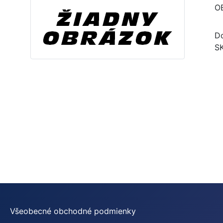
O
Do
S
Všeobecné obchodné podmienky