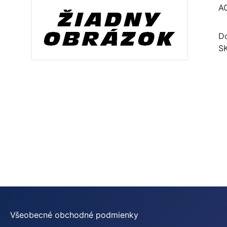
A
Do
S
Všeobecné obchodné podmienky