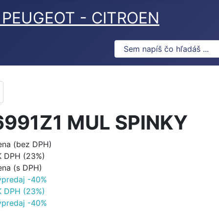
ov PEUGEOT - CITROEN
6991Z1 MUL SPINKY
ena (bez DPH)
K DPH (23%)
ena (s DPH)
ýpredaj -40%
K DPH (23%)
ýpredaj -40%