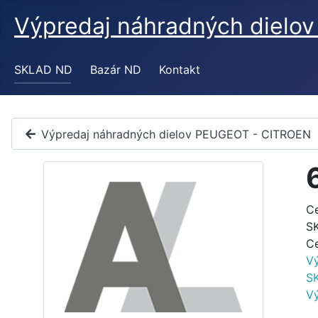
Výpredaj náhradných diel
SKLAD ND
Bazár ND
Kontakt
Výpredaj náhradných dielov PEUGEOT - CITROEN
C
S
C
V
S
V