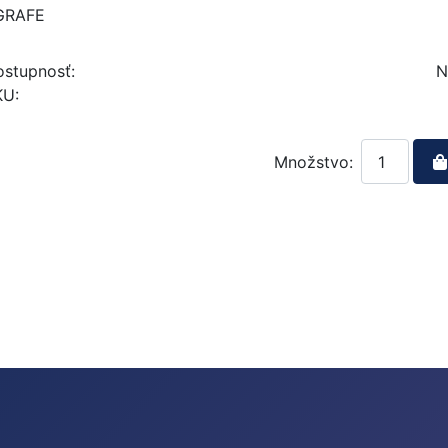
GRAFE
stupnosť:
N
KU:
Množstvo: