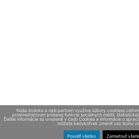
Naša stránka a naši partneri využíva súbory cookiess cieľo
prostredníctvom pridanej funkcie sociálnych médií, štatistickej
Ďalšie informácie sú uvedené v časti Cookies a informácie o spr
môžete kedykoľvek zmeniť cez ikonu vla
Povoliť všetko
Zamietnuť všet