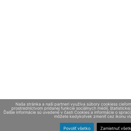
Naša stránka a naši partneri využíva súbory cookiess cieľo
prostredníctvom pridanej funkcie sociálnych médií, štatistickej
Ďalšie informácie sú uvedené v časti Cookies a informácie o spr
môžete kedykoľvek zmeniť cez ikonu vla
Povoliť všetko
Zamietnuť všet