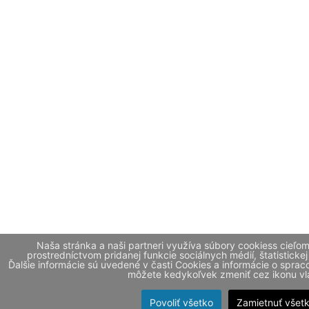
Naša stránka a naši partneri využíva súbory cookiess cieľo
prostredníctvom pridanej funkcie sociálnych médií, štatistickej
Ďalšie informácie sú uvedené v časti Cookies a informácie o spr
môžete kedykoľvek zmeniť cez ikonu vla
Povoliť všetko
Zamietnuť všet