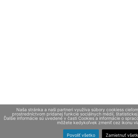
Naša stránka a naši partneri využíva súbory cookiess cieľo
prostredníctvom pridanej funkcie sociálnych médií, štatistickej
Ďalšie informácie sú uvedené v časti Cookies a informácie o spr
môžete kedykoľvek zmeniť cez ikonu vla
Povoliť všetko
Zamietnuť všet