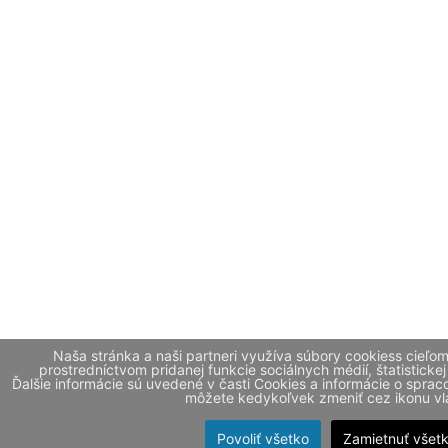
Naša stránka a naši partneri využíva súbory cookiess cieľo
prostredníctvom pridanej funkcie sociálnych médií, štatistickej
Ďalšie informácie sú uvedené v časti Cookies a informácie o spr
môžete kedykoľvek zmeniť cez ikonu vla
Povoliť všetko
Zamietnuť všet