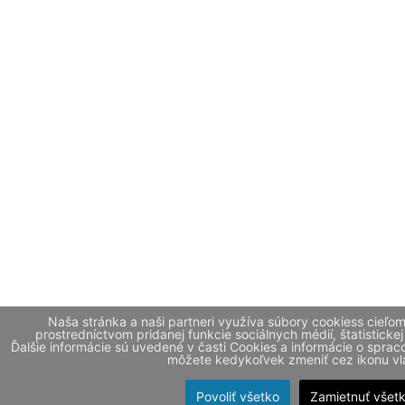
Naša stránka a naši partneri využíva súbory cookiess cieľo
prostredníctvom pridanej funkcie sociálnych médií, štatistickej
Ďalšie informácie sú uvedené v časti Cookies a informácie o spr
môžete kedykoľvek zmeniť cez ikonu vla
Povoliť všetko
Zamietnuť všet