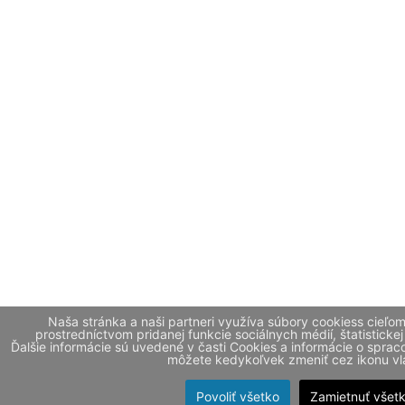
Naša stránka a naši partneri využíva súbory cookiess cieľo
prostredníctvom pridanej funkcie sociálnych médií, štatistickej
Ďalšie informácie sú uvedené v časti Cookies a informácie o spr
môžete kedykoľvek zmeniť cez ikonu vla
Povoliť všetko
Zamietnuť všet