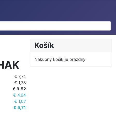
Košík
Nákupný košík je prázdny
 HAK
€ 7,74
€ 1,78
€ 9,52
€ 4,64
€ 1,07
€ 5,71