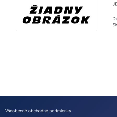
J
Do
S
Všeobecné obchodné podmienky