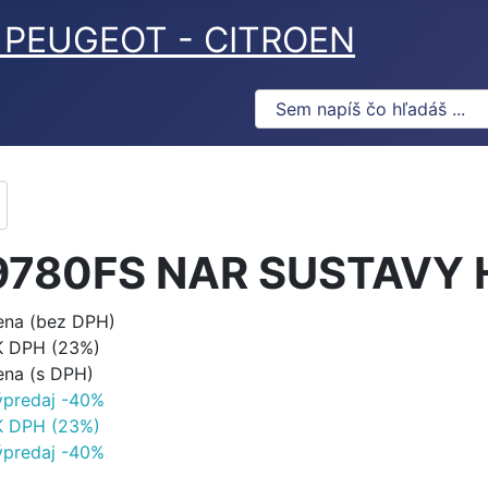
ov PEUGEOT - CITROEN
9780FS NAR SUSTAVY
ena (bez DPH)
K DPH (23%)
ena (s DPH)
ýpredaj -40%
K DPH (23%)
ýpredaj -40%