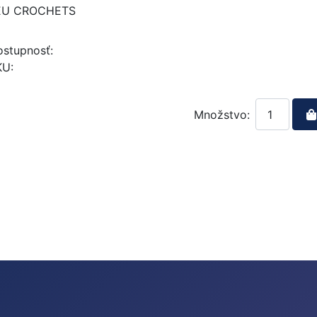
EU CROCHETS
stupnosť:
KU:
Množstvo: