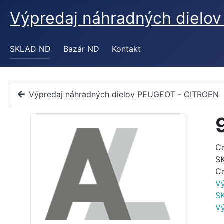
Výpredaj náhradných diel
SKLAD ND
Bazár ND
Kontakt
Výpredaj náhradných dielov PEUGEOT - CITROEN
C
S
C
V
S
V