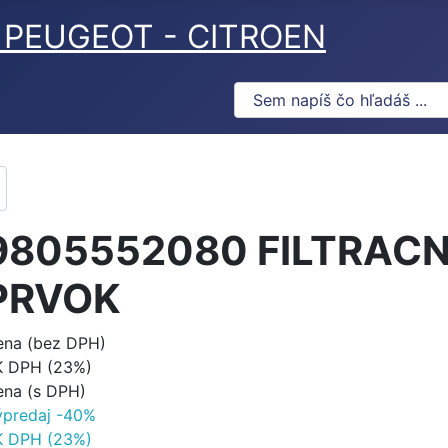
ov PEUGEOT - CITROEN
9805552080 FILTRAC
PRVOK
ena (bez DPH)
K DPH (23%)
ena (s DPH)
ýpredaj -40%
K DPH (23%)