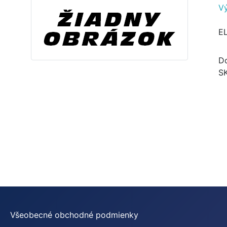
V
E
Do
S
Všeobecné obchodné podmienky