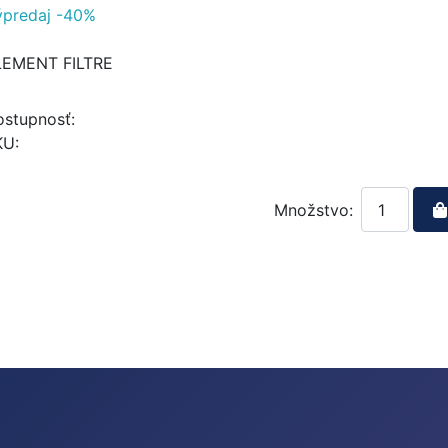
ýpredaj -40%
LEMENT FILTRE
stupnosť:
KU:
Množstvo: