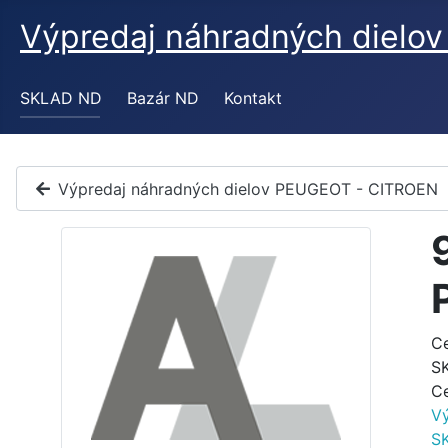
Výpredaj náhradných diel
SKLAD ND
Bazár ND
Kontakt
Výpredaj náhradných dielov PEUGEOT - CITROEN
C
S
C
V
S